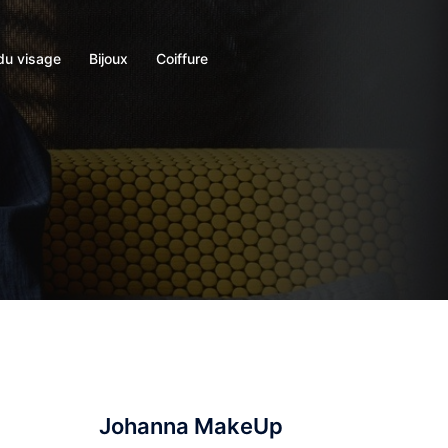
du visage
Bijoux
Coiffure
Johanna MakeUp