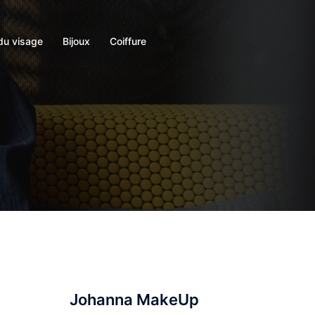
du visage
Bijoux
Coiffure
Johanna MakeUp