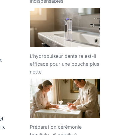
indispensables
L’hydropulseur dentaire est-il
me
efficace pour une bouche plus
nette
et
us,
Préparation cérémonie
familiale : 6 détails à